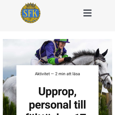
Fortsätt
till
Toggle
innehållet
Naviga
Träna och tävla
med SFK
Jaktridning
Hubertusjakt
Aktivitet — 2 min att läsa
Om Stockholms
Fältrittklubb
Upprop,
Kalender
personal till
Anläggningsavgift