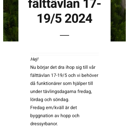
fälttävlan 17-
19/5 2024
Kontakta SFK
Profilprodukter
Nyheter,
reportage och
Hej!
kuriosa
Nu börjar det dra ihop sig till vår
Dokument &
fälttävlan 17-19/5 och vi behöver
protokoll
då funktionärer som hjälper till
under tävlingsdagarna fredag,
Arkiv
lördag och söndag.
Fredag em/kväll är det
byggnation av hopp och
dressyrbanor.