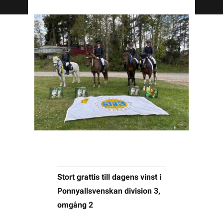
Kontakta SFK
Profilprodukter
Nyheter,
reportage och
kuriosa
Dokument &
protokoll
Arkiv
Stort grattis till dagens vinst i
Ponnyallsvenskan division 3,
omgång 2