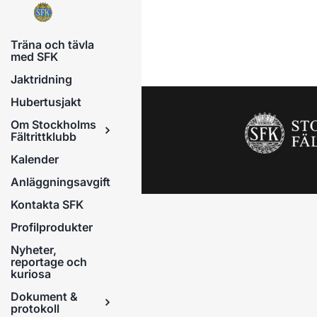
Fortsätt
till
Träna och tävla
innehållet
med SFK
Jaktridning
Hubertusjakt
Om Stockholms
Fältrittklubb
Kalender
Anläggningsavgift
Kontakta SFK
Profilprodukter
Nyheter,
reportage och
kuriosa
Dokument &
protokoll