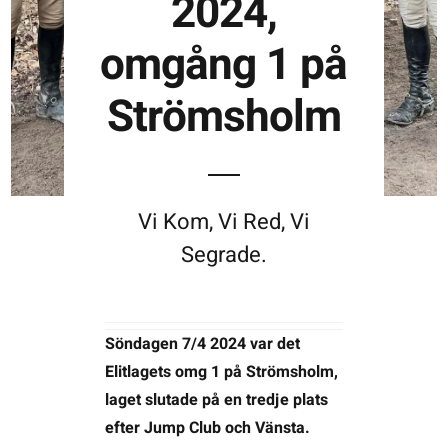
2024,
omgång 1 på
Kontakta SFK
Strömsholm
Profilprodukter
Nyheter,
reportage och
kuriosa
Vi Kom, Vi Red, Vi
Segrade.
Dokument &
protokoll
Arkiv
Söndagen 7/4 2024 var det
Elitlagets omg 1 på Strömsholm,
laget slutade på en tredje plats
efter Jump Club och Vänsta.