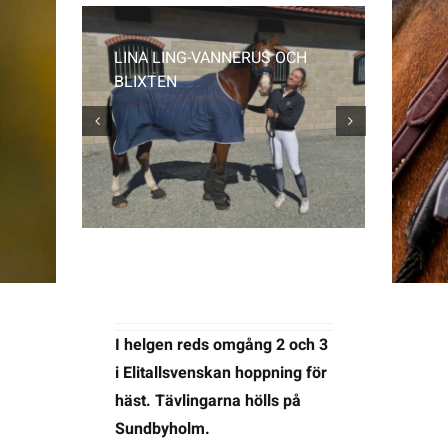
LINA LING-VANNERUS OCH
Kontakta SFK
KORPHULST DIXIE KONG
CAMI
BLIXTEN
Profilprodukter
Nyheter,
reportage och
kuriosa
Dokument &
protokoll
Arkiv
I helgen reds omgång 2 och 3
i Elitallsvenskan hoppning för
häst. Tävlingarna hölls på
Sundbyholm.